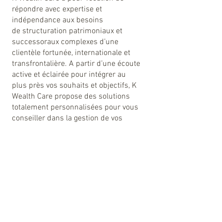
répondre avec expertise et
indépendance aux besoins
de structuration patrimoniaux et
successoraux complexes d’une
clientèle fortunée, internationale et
transfrontalière. A partir d’une écoute
active et éclairée pour intégrer au
plus près vos souhaits et objectifs, K
Wealth Care propose des solutions
totalement personnalisées pour vous
conseiller dans la gestion de vos
avoirs et placements ainsi que les
choix d’investissement sur les
marchés financiers.
Ces solutions sont évidemment
pensées pour être en parfaite
adéquation avec le contexte fiscal et
réglementaire qui est le vôtre.